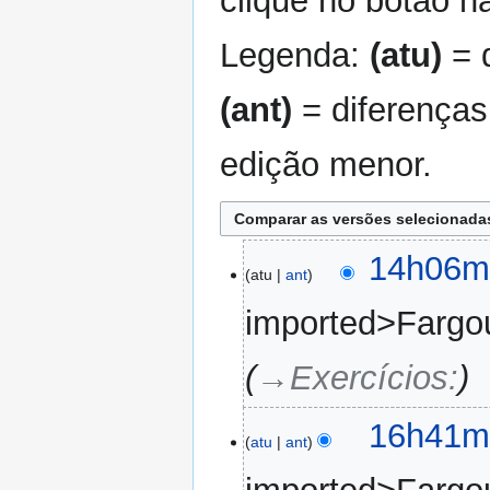
clique no botão na
Legenda:
(atu)
= d
(ant)
= diferenças
edição menor.
13
14h06mi
atu
ant
de
dezembro
imported>Fargo
de
2024
→‎Exercícios:
24
16h41mi
atu
ant
de
maio