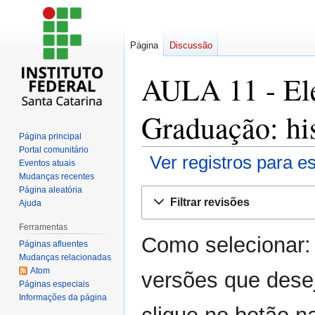
Página
Discussão
AULA 11 - Elet
Graduação: his
Página principal
Portal comunitário
Ver registros para e
Eventos atuais
Mudanças recentes
Página aleatória
Ir
Ir
Filtrar revisões
Ajuda
para
para
navegação
pesquisar
Ferramentas
Como selecionar:
Páginas afluentes
Mudanças relacionadas
Atom
versões que dese
Páginas especiais
Informações da página