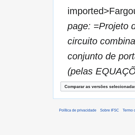
e
o
m
m
d
imported>Fargo
r
o
i
e
d
ç
page: =Projeto 
s
e
ã
u
e
o
m
circuito combina
d
o
i
d
ç
conjunto de por
e
ã
e
o
(pelas EQUAÇÕ
d
i
ç
ã
o
Política de privacidade
Sobre IFSC
Termo 