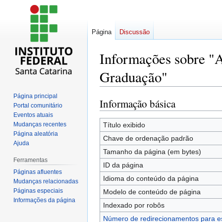
Página
Discussão
Informações sobre "A
Graduação"
Página principal
Informação básica
Ir
Ir
Portal comunitário
para
para
Eventos atuais
navegação
pesquisar
Mudanças recentes
Título exibido
Página aleatória
Chave de ordenação padrão
Ajuda
Tamanho da página (em bytes)
Ferramentas
ID da página
Páginas afluentes
Idioma do conteúdo da página
Mudanças relacionadas
Páginas especiais
Modelo de conteúdo de página
Informações da página
Indexado por robôs
Número de redirecionamentos para e