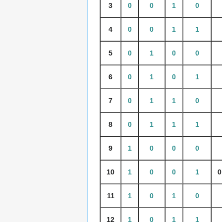
3
0
0
1
0
4
0
0
1
1
5
0
1
0
0
6
0
1
0
1
7
0
1
1
0
8
0
1
1
1
9
1
0
0
0
10
1
0
0
1
0
11
1
0
1
0
12
1
0
1
1