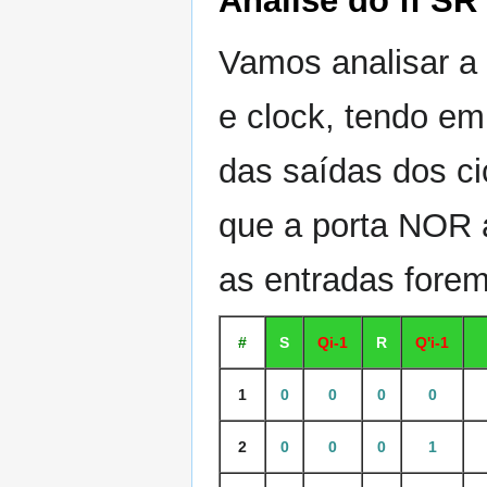
Análise do ff S
Vamos analisar a 
e clock, tendo em
das saídas dos ci
que a porta NOR 
as entradas forem
#
S
Qi-1
R
Q'i-1
1
0
0
0
0
2
0
0
0
1