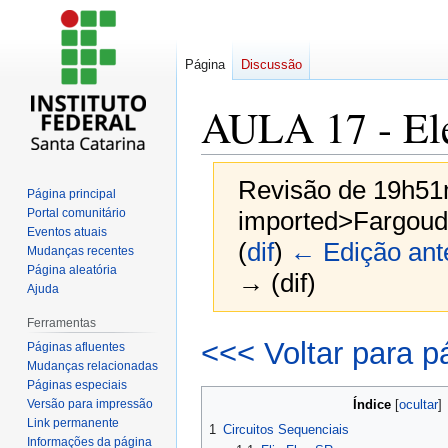
Página
Discussão
AULA 17 - Ele
Revisão de 19h51
Página principal
Portal comunitário
imported>Fargoud
Eventos atuais
(
dif
)
← Edição ante
Mudanças recentes
Página aleatória
→ (dif)
Ajuda
Ferramentas
Ir
Ir
<<< Voltar para p
Páginas afluentes
para
para
Mudanças relacionadas
navegação
pesquisar
Páginas especiais
Versão para impressão
Índice
Link permanente
1
Circuitos Sequenciais
Informações da página