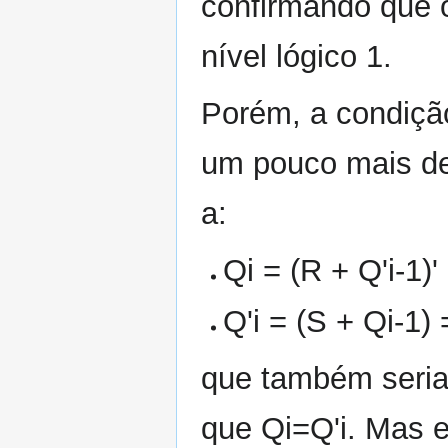
confirmando que 
nível lógico 1.
Porém, a condição 
um pouco mais de 
a:
Qi = (R + Q'i-1)' 
Q'i = (S + Qi-1) =
que também seria 
que Qi=Q'i. Mas e