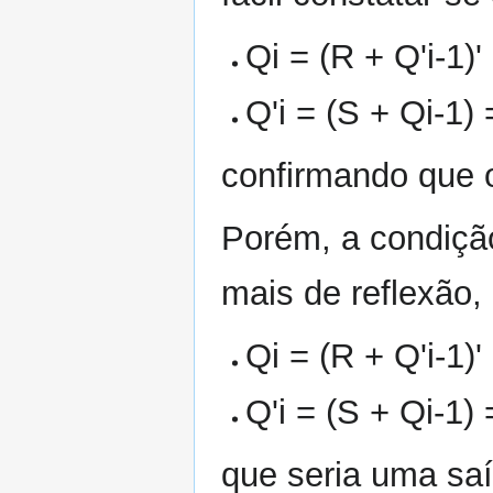
Qi = (R + Q'i-1)' 
Q'i = (S + Qi-1) =
confirmando que 
Porém, a condição
mais de reflexão, 
Qi = (R + Q'i-1)' 
Q'i = (S + Qi-1) =
que seria uma saí