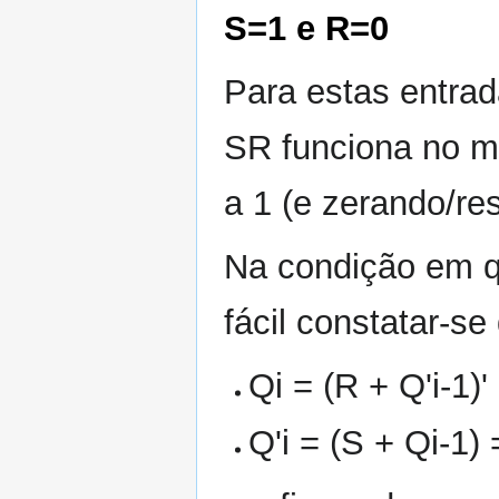
S=1 e R=0
Para estas entrad
SR funciona no 
a 1 (e zerando/re
Na condição em que
fácil constatar-se
Qi = (R + Q'i-1)' 
Q'i = (S + Qi-1) =