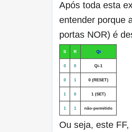
Após toda esta ex
entender porque 
portas NOR) é de
S
R
Qi
0
0
Qi-1
0
1
0 (RESET)
1
0
1 (SET)
1
1
não-permitido
Ou seja, este FF