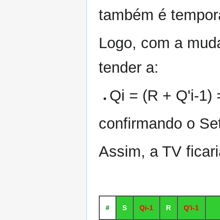
também é temporá
Logo, com a mudan
tender a:
Qi = (R + Q'i-1) =
confirmando o Set
Assim, a TV ficari
#
S
Qi-1
R
Q'i-1