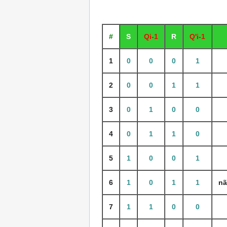
#
S
Qi-1
R
Q'i-1
1
0
0
0
1
2
0
0
1
1
3
0
1
0
0
4
0
1
1
0
5
1
0
0
1
6
1
0
1
1
nã
7
1
1
0
0