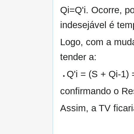
Qi=Q'i. Ocorre, p
indesejável é tem
Logo, com a mudan
tender a:
Q'i = (S + Qi-1) =
confirmando o Re
Assim, a TV ficari