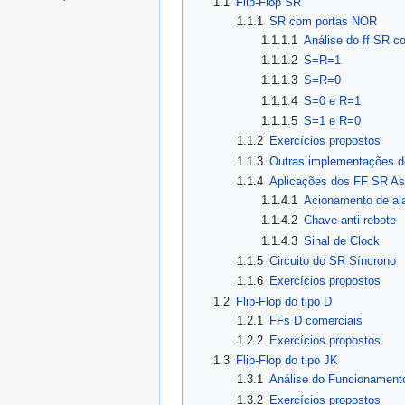
1.1
Flip-Flop SR
1.1.1
SR com portas NOR
1.1.1.1
Análise do ff SR 
1.1.1.2
S=R=1
1.1.1.3
S=R=0
1.1.1.4
S=0 e R=1
1.1.1.5
S=1 e R=0
1.1.2
Exercícios propostos
1.1.3
Outras implementações d
1.1.4
Aplicações dos FF SR As
1.1.4.1
Acionamento de al
1.1.4.2
Chave anti rebote
1.1.4.3
Sinal de Clock
1.1.5
Circuito do SR Síncrono
1.1.6
Exercícios propostos
1.2
Flip-Flop do tipo D
1.2.1
FFs D comerciais
1.2.2
Exercícios propostos
1.3
Flip-Flop do tipo JK
1.3.1
Análise do Funcionament
1.3.2
Exercícios propostos