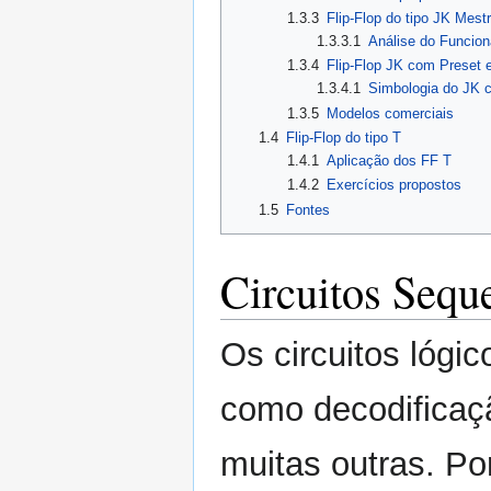
1.3.3
Flip-Flop do tipo JK Mest
1.3.3.1
Análise do Funcio
1.3.4
Flip-Flop JK com Preset 
1.3.4.1
Simbologia do JK 
1.3.5
Modelos comerciais
1.4
Flip-Flop do tipo T
1.4.1
Aplicação dos FF T
1.4.2
Exercícios propostos
1.5
Fontes
Circuitos Sequ
Os circuitos lógi
como decodificaç
muitas outras. Por