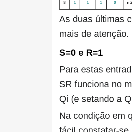
8
1
1
1
0
nã
As duas últimas 
mais de atenção.
S=0 e R=1
Para estas entrad
SR funciona no 
Qi (e setando a Q
Na condição em que
fácil constatar-se