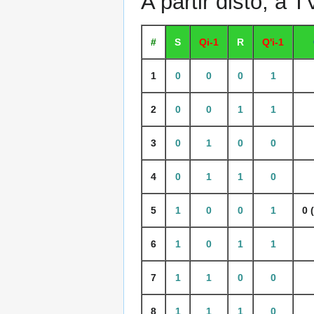
A partir disto, a 
#
S
Qi-1
R
Q'i-1
1
0
0
0
1
2
0
0
1
1
3
0
1
0
0
4
0
1
1
0
5
1
0
0
1
0 
6
1
0
1
1
7
1
1
0
0
8
1
1
1
0