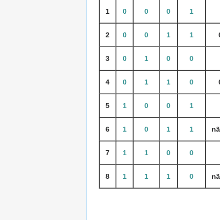
1
0
0
0
1
2
0
0
1
1
3
0
1
0
0
4
0
1
1
0
5
1
0
0
1
6
1
0
1
1
nã
7
1
1
0
0
8
1
1
1
0
nã