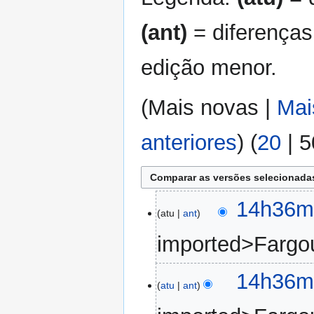
(ant)
= diferenças
edição menor.
(
Mais novas
|
Mai
anteriores
) (
20
|
5
5
14h36mi
atu
ant
de
novembro
imported>Fargo
de
2025
14h36mi
atu
ant