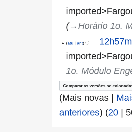
m
imported>Fargo
r
e
→‎Horário 1o. 
s
u
m
12h57mi
o
atu
ant
d
imported>Fargo
e
e
1o. Módulo Eng
d
i
ç
ã
o
(
Mais novas
|
Mai
anteriores
) (
20
|
5