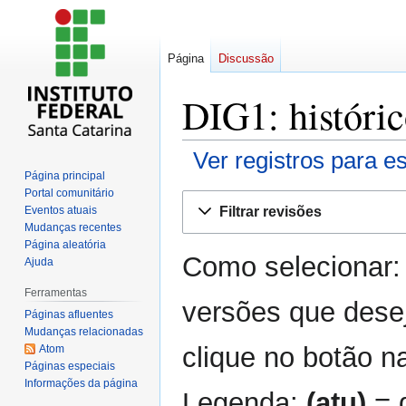
Página
Discussão
DIG1: históric
Ver registros para e
Página principal
Portal comunitário
Ir
Ir
Filtrar revisões
Eventos atuais
para
para
Mudanças recentes
navegação
pesquisar
Página aleatória
Como selecionar:
Ajuda
Ferramentas
versões que dese
Páginas afluentes
Mudanças relacionadas
clique no botão na
Atom
Páginas especiais
Informações da página
Legenda:
(atu)
= d