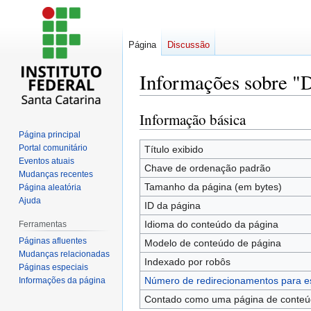
Página
Discussão
Informações sobre "
Informação básica
Ir
Ir
para
para
Página principal
navegação
pesquisar
Portal comunitário
Título exibido
Eventos atuais
Chave de ordenação padrão
Mudanças recentes
Tamanho da página (em bytes)
Página aleatória
Ajuda
ID da página
Idioma do conteúdo da página
Ferramentas
Páginas afluentes
Modelo de conteúdo de página
Mudanças relacionadas
Indexado por robôs
Páginas especiais
Número de redirecionamentos para e
Informações da página
Contado como uma página de conte