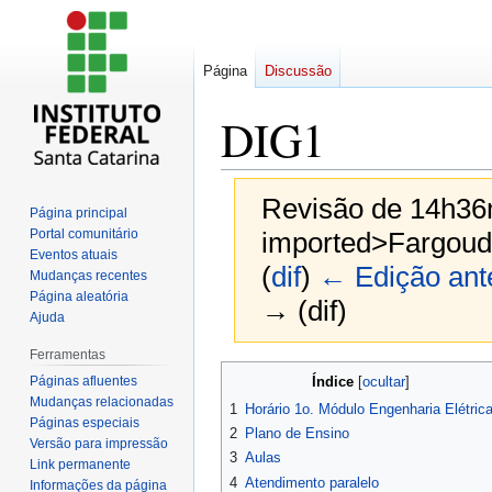
Página
Discussão
DIG1
Revisão de 14h36
Página principal
Portal comunitário
imported>Fargoud
Eventos atuais
(
dif
)
← Edição ante
Mudanças recentes
Página aleatória
→ (dif)
Ajuda
Ferramentas
Ir
Ir
Páginas afluentes
Índice
para
para
Mudanças relacionadas
1
Horário 1o. Módulo Engenharia Elétric
navegação
pesquisar
Páginas especiais
2
Plano de Ensino
Versão para impressão
3
Aulas
Link permanente
4
Atendimento paralelo
Informações da página