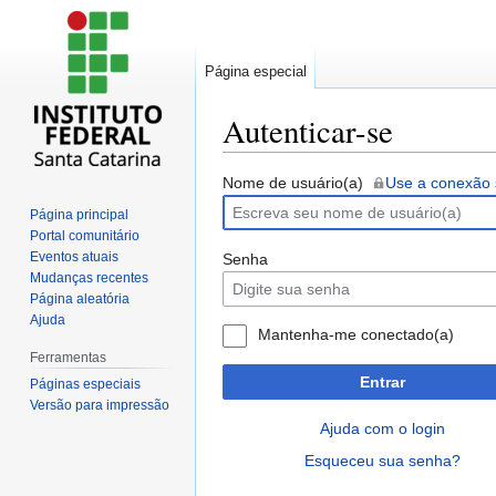
Página especial
Autenticar-se
Ir
Ir
Nome de usuário(a)
Use a conexão
para
para
Página principal
navegação
pesquisar
Portal comunitário
Eventos atuais
Senha
Mudanças recentes
Página aleatória
Ajuda
Mantenha-me conectado(a)
Ferramentas
Entrar
Páginas especiais
Versão para impressão
Ajuda com o login
Esqueceu sua senha?