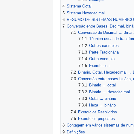
4
Sistema Octal
5
Sistema Hexadecimal
6
RESUMO DE SISTEMAS NUMÉRIC
7
Conversão entre Bases: Decimal, binár
7.1
Conversão de Decimal → Binári
7.1.1
Técnica usual de transfor
7.1.2
Outros exemplos
7.1.3
Parte Fracionária
7.1.4
Outro exemplo:
7.1.5
Exercícios :
7.2
Binário, Octal, Hexadecimal → 
7.3
Conversão entre bases binária, 
7.3.1
Binário → octal
7.3.2
Binário → Hexadecimal
7.3.3
Octal → binário
7.3.4
Hexa → binário
7.4
Exercícios Resolvidos
7.5
Exercícios propostos
8
Contagem em vários sistemas de num
9
Definições