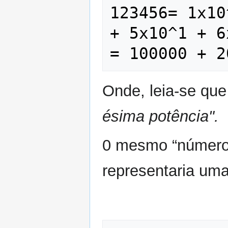
123456= 1x10
+ 5x10^1 + 6
Onde, leia-se qu
ésima potência".
0 mesmo “número”
representaria uma