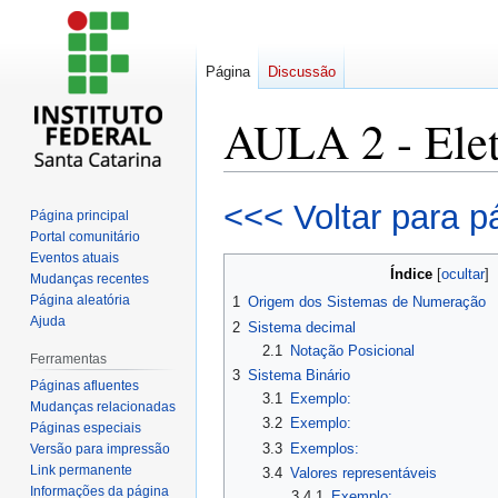
Página
Discussão
AULA 2 - Elet
Ir
Ir
<<< Voltar para p
Página principal
para
para
Portal comunitário
navegação
pesquisar
Eventos atuais
Índice
Mudanças recentes
Página aleatória
1
Origem dos Sistemas de Numeração
Ajuda
2
Sistema decimal
2.1
Notação Posicional
Ferramentas
3
Sistema Binário
Páginas afluentes
3.1
Exemplo:
Mudanças relacionadas
3.2
Exemplo:
Páginas especiais
3.3
Exemplos:
Versão para impressão
Link permanente
3.4
Valores representáveis
Informações da página
3.4.1
Exemplo: