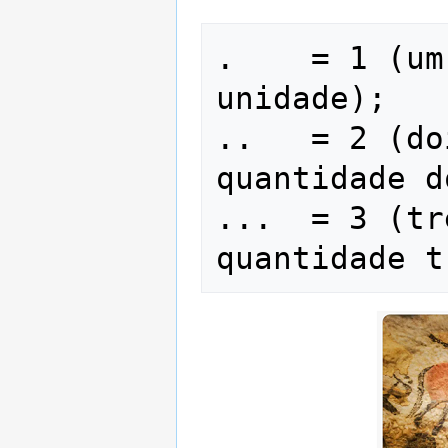
.    = 1 (um
unidade);

..   = 2 (do
quantidade d
...  = 3 (tr