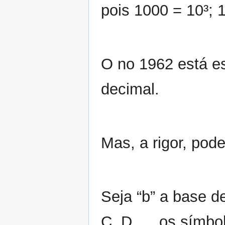
pois 1000 = 10³; 
O no 1962 está es
decimal.
Mas, a rigor, pod
Seja “b” a base d
C, D, ... os símb