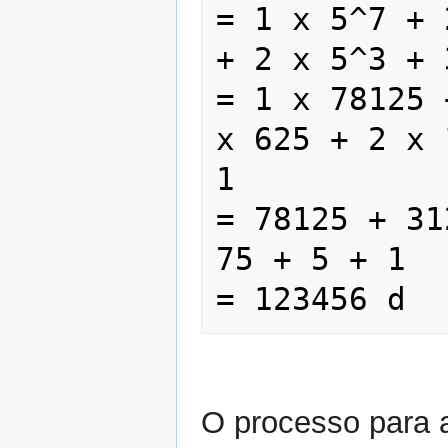
= 1 x 5^7 + 
+ 2 x 5^3 + 
= 1 x 78125 
x 625 + 2 x 
1

= 78125 + 31
75 + 5 + 1

O processo para a