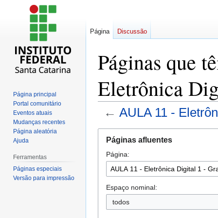
Página
Discussão
Páginas que t
Eletrônica Dig
Página principal
Portal comunitário
←
AULA 11 - Eletrôn
Eventos atuais
Mudanças recentes
Página aleatória
Ir
Ir
Páginas afluentes
Ajuda
para
para
Página:
navegação
pesquisar
Ferramentas
Páginas especiais
Versão para impressão
Espaço nominal:
todos