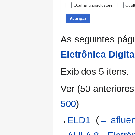
Ocultar transclusões
Ocult
Avançar
As seguintes pági
Eletrônica Digit
Exibidos 5 itens.
Ver (
50 anteriores
500
)
ELD1
‎
(
← aflue