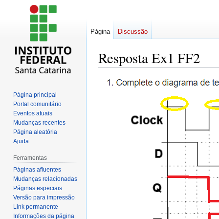
Página
Discussão
Resposta Ex1 FF2
Ir
Ir
para
para
Página principal
navegação
pesquisar
Portal comunitário
Eventos atuais
Mudanças recentes
Página aleatória
Ajuda
Ferramentas
Páginas afluentes
Mudanças relacionadas
Páginas especiais
Versão para impressão
Link permanente
Informações da página