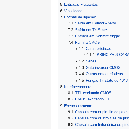
5
Entradas Flutuantes
6
Velocidade
7
Formas de ligação:
7.1
Saída em Coletor Aberto
7.2
Saída em Tri-State
7.3
Entrada em Schmitt trigger
7.4
Família CMOS
7.4.1
Características:
7.4.1.1
PRINCIPAIS CAR
7.4.2
Séries:
7.4.3
Gate inversor CMOS:
7.4.4
Outras características:
7.4.5
Função Tri-state do 4048:
8
Interfaceamento
8.1
TTL excitando CMOS
8.2
CMOS excitando TTL
9
Encapsulamento
9.1
Cápsula com dupla fila de pinos
9.2
Cápsula com quatro filas de pin
9.3
Cápsula com linha única de pin