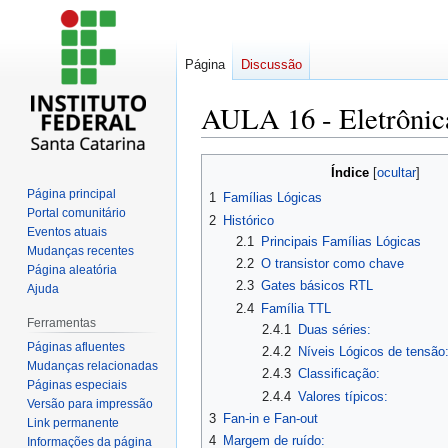
Página
Discussão
AULA 16 - Eletrônica
Ir
Ir
Índice
para
para
Página principal
1
Famílias Lógicas
navegação
pesquisar
Portal comunitário
2
Histórico
Eventos atuais
2.1
Principais Famílias Lógicas
Mudanças recentes
2.2
O transistor como chave
Página aleatória
2.3
Gates básicos RTL
Ajuda
2.4
Família TTL
Ferramentas
2.4.1
Duas séries:
Páginas afluentes
2.4.2
Níveis Lógicos de tensão
Mudanças relacionadas
2.4.3
Classificação:
Páginas especiais
2.4.4
Valores típicos:
Versão para impressão
3
Fan-in e Fan-out
Link permanente
4
Margem de ruído:
Informações da página