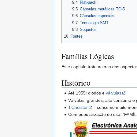
9.4
Flat-pack
9.5
Cápsulas metálicas TO-5
9.6
Cápsulas especiais
9.7
Tecnologia SMT
9.8
Soquetes
10
Fontes
Famílias Lógicas
Este capítulo trata acerca dos aspectos
Histórico
Até 1955: diodos e
válvulas
Válvulas: grandes, alto consumo e 
Transístor
– consumo muito meno
Com popularização do uso: “FAMÍLI