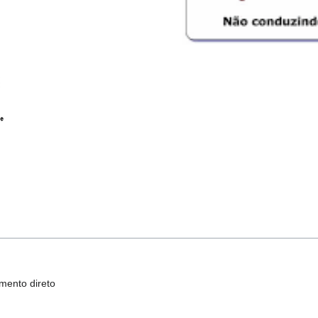
mento direto
r