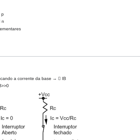
 p
 n
ementares
icando a corrente da base →  IB
B>>0