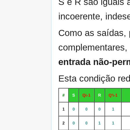
S e R são iguais 
incoerente, indes
Como as saídas, 
complementares, 
entrada não-per
Esta condição red
#
S
Qi-1
R
Q'i-1
1
0
0
0
1
2
0
0
1
1