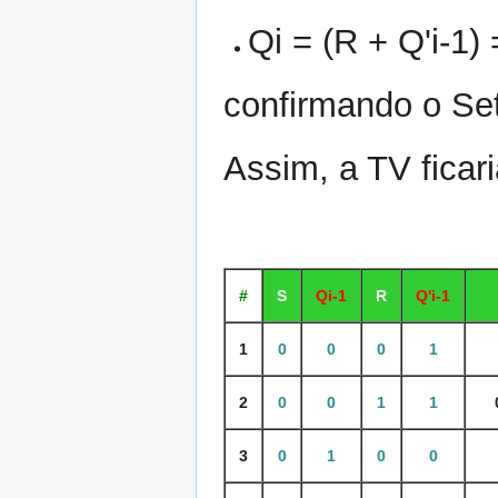
Qi = (R + Q'i-1) =
confirmando o Set
Assim, a TV ficari
#
S
Qi-1
R
Q'i-1
1
0
0
0
1
2
0
0
1
1
3
0
1
0
0