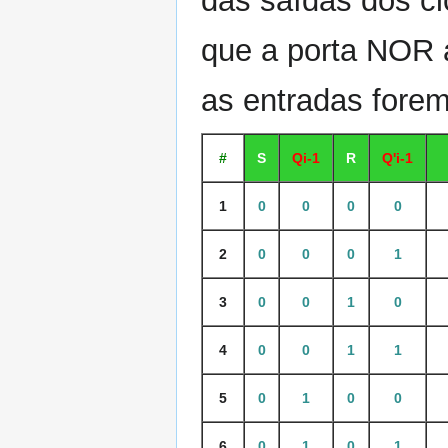
das saídas dos ci
que a porta NOR 
as entradas forem
#
S
Qi-1
R
Q'i-1
1
0
0
0
0
2
0
0
0
1
3
0
0
1
0
4
0
0
1
1
5
0
1
0
0
6
0
1
0
1