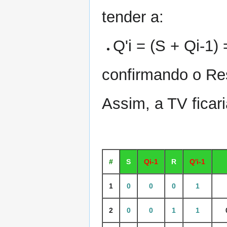
tender a:
Q'i = (S + Qi-1) =
confirmando o Re
Assim, a TV ficari
#
S
Qi-1
R
Q'i-1
1
0
0
0
1
2
0
0
1
1