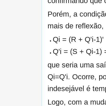
confirmando que 
Porém, a condição
mais de reflexão, 
Qi = (R + Q'i-1)' 
Q'i = (S + Qi-1) =
que seria uma saí
Qi=Q'i. Ocorre, p
indesejável é tem
Logo, com a mudan