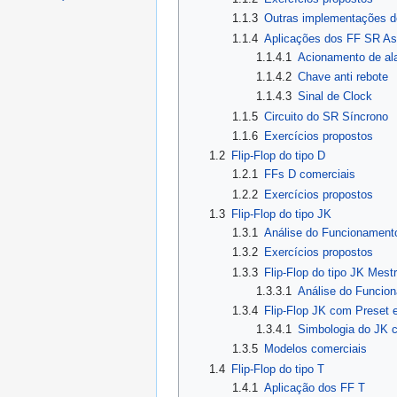
1.1.3
Outras implementações d
1.1.4
Aplicações dos FF SR As
1.1.4.1
Acionamento de al
1.1.4.2
Chave anti rebote
1.1.4.3
Sinal de Clock
1.1.5
Circuito do SR Síncrono
1.1.6
Exercícios propostos
1.2
Flip-Flop do tipo D
1.2.1
FFs D comerciais
1.2.2
Exercícios propostos
1.3
Flip-Flop do tipo JK
1.3.1
Análise do Funcionament
1.3.2
Exercícios propostos
1.3.3
Flip-Flop do tipo JK Mest
1.3.3.1
Análise do Funcio
1.3.4
Flip-Flop JK com Preset 
1.3.4.1
Simbologia do JK 
1.3.5
Modelos comerciais
1.4
Flip-Flop do tipo T
1.4.1
Aplicação dos FF T