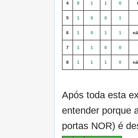
4
0
1
1
0
5
1
0
0
1
6
1
0
1
1
nã
7
1
1
0
0
8
1
1
1
0
nã
Após toda esta ex
entender porque 
portas NOR) é de