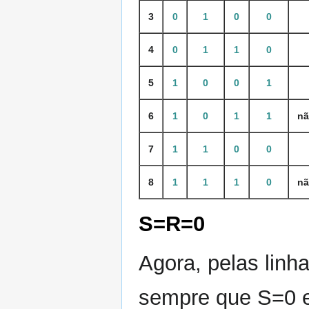
3
0
1
0
0
4
0
1
1
0
5
1
0
0
1
6
1
0
1
1
nã
7
1
1
0
0
8
1
1
1
0
nã
S=R=0
Agora, pelas linha
sempre que S=0 e