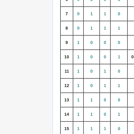
7
0
1
1
0
8
0
1
1
1
9
1
0
0
0
10
1
0
0
1
0
11
1
0
1
0
12
1
0
1
1
13
1
1
0
0
14
1
1
0
1
15
1
1
1
0