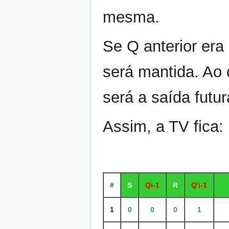
mesma.
Se Q anterior era 
será mantida. Ao c
será a saída futur
Assim, a TV fica:
#
S
Qi-1
R
Q'i-1
1
0
0
0
1