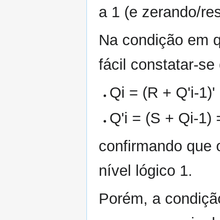
a 1 (e zerando/re
Na condição em que
fácil constatar-se
Qi = (R + Q'i-1)' 
Q'i = (S + Qi-1) =
confirmando que 
nível lógico 1.
Porém, a condição 