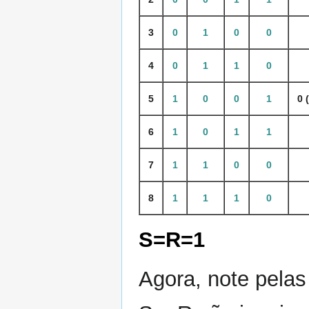
3
0
1
0
0
4
0
1
1
0
5
1
0
0
1
0 
6
1
0
1
1
7
1
1
0
0
8
1
1
1
0
S=R=1
Agora, note pelas