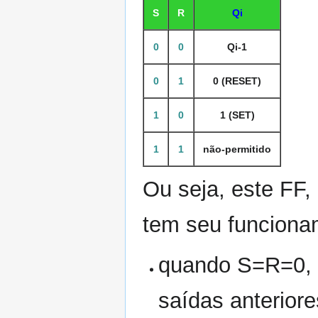
S
R
Qi
0
0
Qi-1
0
1
0 (RESET)
1
0
1 (SET)
1
1
não-permitido
Ou seja, este FF
tem seu funciona
quando S=R=0, 
saídas anteriore