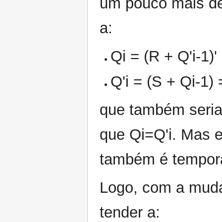
um pouco mais de 
a:
Qi = (R + Q'i-1)' 
Q'i = (S + Qi-1) =
que também seria 
que Qi=Q'i. Mas e
também é temporá
Logo, com a mudan
tender a: