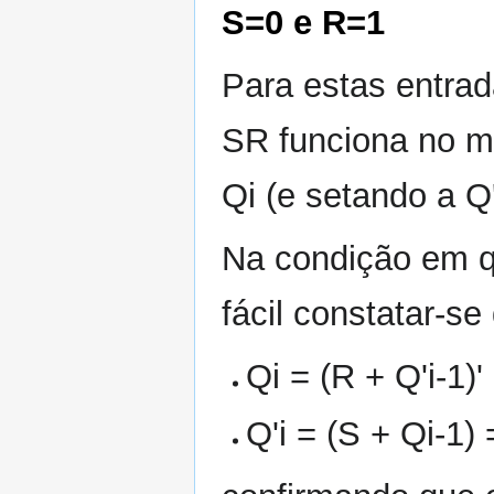
S=0 e R=1
Para estas entrad
SR funciona no 
Qi (e setando a Q
Na condição em que
fácil constatar-se
Qi = (R + Q'i-1)' 
Q'i = (S + Qi-1) =