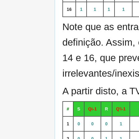
16
1
1
1
1
Note que as entr
definição. Assim, 
14 e 16, que pre
irrelevantes/inexi
A partir disto, a 
#
S
Qi-1
R
Q'i-1
1
0
0
0
1
2
0
0
1
1