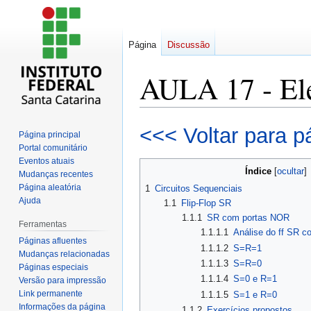
Página
Discussão
AULA 17 - Ele
Ir
Ir
<<< Voltar para p
Página principal
para
para
Portal comunitário
navegação
pesquisar
Eventos atuais
Índice
Mudanças recentes
Página aleatória
1
Circuitos Sequenciais
Ajuda
1.1
Flip-Flop SR
1.1.1
SR com portas NOR
Ferramentas
1.1.1.1
Análise do ff SR 
Páginas afluentes
1.1.1.2
S=R=1
Mudanças relacionadas
1.1.1.3
S=R=0
Páginas especiais
1.1.1.4
S=0 e R=1
Versão para impressão
Link permanente
1.1.1.5
S=1 e R=0
Informações da página
1.1.2
Exercícios propostos