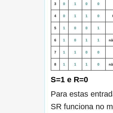
3
0
1
0
0
4
0
1
1
0
5
1
0
0
1
6
1
0
1
1
nã
7
1
1
0
0
8
1
1
1
0
nã
S=1 e R=0
Para estas entrad
SR funciona no 