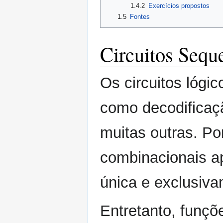
1.4.2
Exercícios propostos
1.5
Fontes
Circuitos Sequ
Os circuitos lógi
como decodificaç
muitas outras. Por
combinacionais a
única e exclusiva
Entretanto, funç