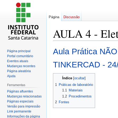
Página
Discussão
AULA 4 - Elet
Ir
Ir
Aula Prática NÃ
Página principal
para
para
Portal comunitário
navegação
pesquisar
Eventos atuais
TINKERCAD - 24/
Mudanças recentes
Página aleatória
Ajuda
Índice
1
Práticas de laboratório
Ferramentas
1.1
Materiais
Páginas afluentes
1.2
Procedimentos
Mudanças relacionadas
Páginas especiais
2
Fontes
Versão para impressão
Link permanente
Informações da página