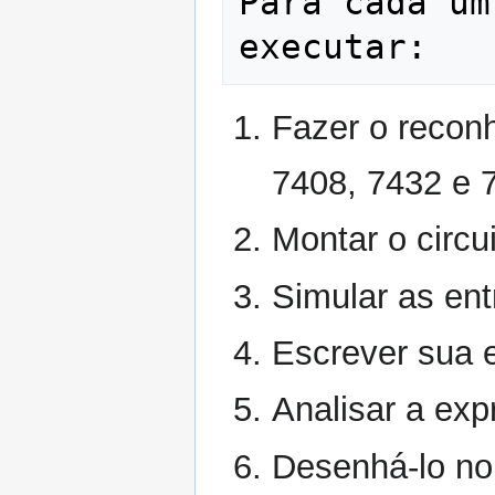
Para cada um
Fazer o recon
7408, 7432 e 
Montar o circui
Simular as ent
Escrever sua e
Analisar a exp
Desenhá-lo no 