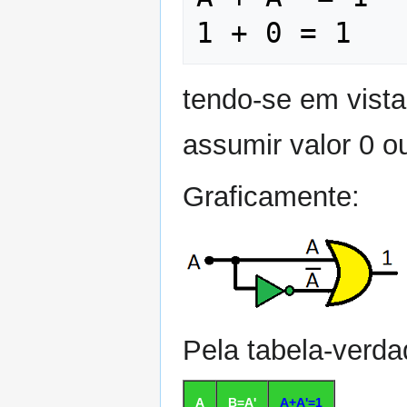
tendo-se em vista
assumir valor 0 o
Graficamente:
Pela tabela-verda
A
B=A'
A+A'=1