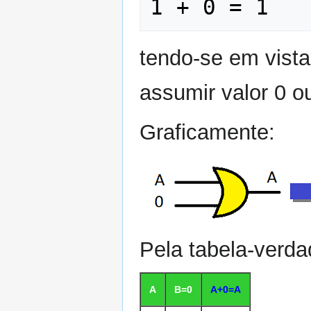
tendo-se em vista
assumir valor 0 o
Graficamente:
Pela tabela-verda
A
B=0
A+0=A