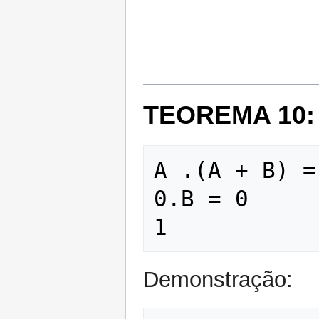
TEOREMA 10:
A .(A + B) =
0.B = 0     
Demonstração: