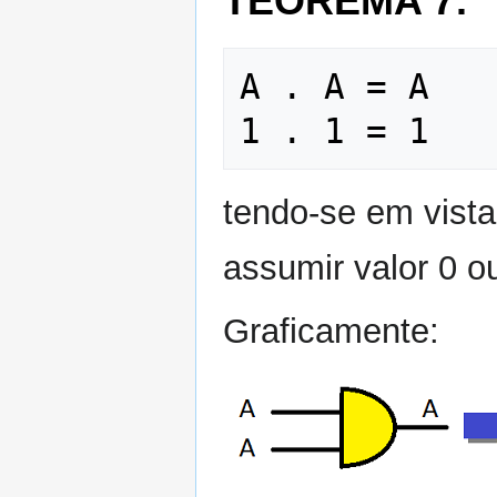
TEOREMA 7:
A . A = A     
tendo-se em vista
assumir valor 0 o
Graficamente: