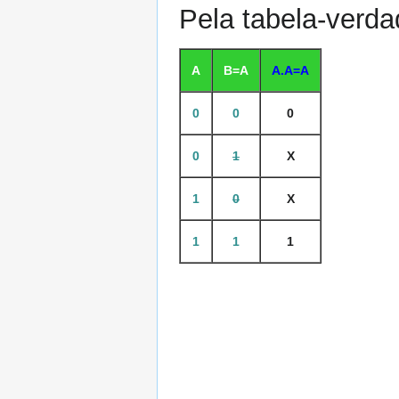
Pela tabela-verda
A
B=A
A.A=A
0
0
0
0
1
X
1
0
X
1
1
1