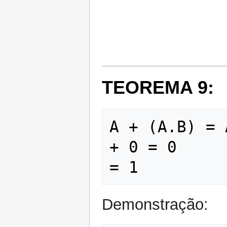
TEOREMA 9:
A + (A.B) = 
+ 0 = 0     
Demonstração: