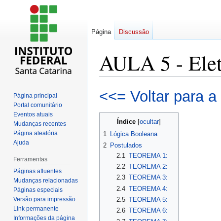
Página
Discussão
AULA 5 - Elet
Ir
Ir
<<= Voltar para a
Página principal
para
para
Portal comunitário
navegação
pesquisar
Eventos atuais
Índice
Mudanças recentes
Página aleatória
1
Lógica Booleana
Ajuda
2
Postulados
2.1
TEOREMA 1:
Ferramentas
2.2
TEOREMA 2:
Páginas afluentes
2.3
TEOREMA 3:
Mudanças relacionadas
2.4
TEOREMA 4:
Páginas especiais
Versão para impressão
2.5
TEOREMA 5:
Link permanente
2.6
TEOREMA 6:
Informações da página