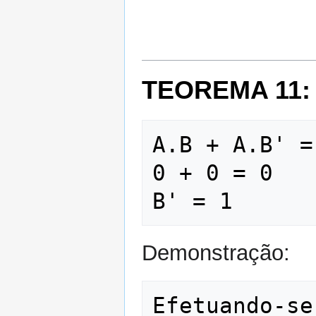
TEOREMA 11:
A.B + A.B' =
0 + 0 = 0   
Demonstração:
Efetuando-se