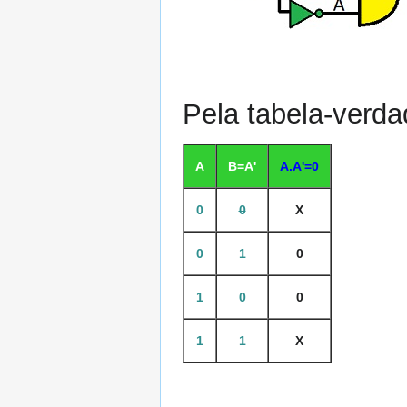
Pela tabela-verda
A
B=A'
A.A'=0
0
0
X
0
1
0
1
0
0
1
1
X