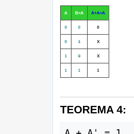
A
B=A
A+A=A
0
0
0
0
1
X
1
0
X
1
1
1
TEOREMA 4:
A + A' = 1    